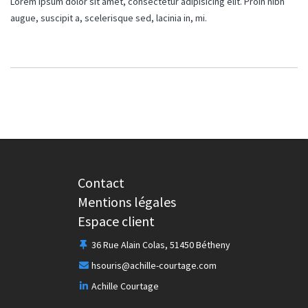
Lorem ipsum dolor sit amet, consectetur adipisicing elit. Proin nibh
augue, suscipit a, scelerisque sed, lacinia in, mi.
Contact
LE COURTIER RESPONSABLE
Mentions légales
Espace client
NOTRE EXPERTISE
36 Rue Alain Colas, 51450 Bétheny
hsouris@achille-courtage.com
Achille Courtage
otre éthique, notre méthode
LA COMMUNAUTÉ ACHILLE