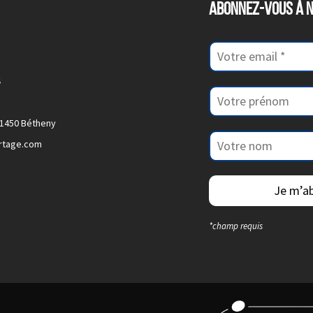
ABONNEZ-VOUS À 
s
51450 Bétheny
urtage.com
*champ requis