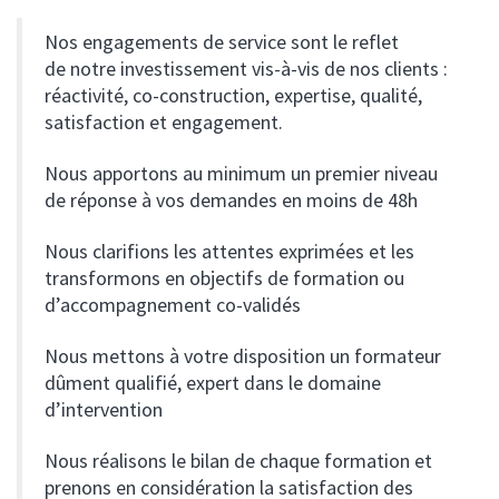
otre éthique, notre méthode
LA COMMUNAUTÉ ACHILLE
Nos engagements de service sont le reflet
de notre investissement vis-à-vis de nos clients :
otre équipe
réactivité, co-construction, expertise, qualité,
ssurances de personnes
CONTACT
ntretien avec Hugues Souris
satisfaction et engagement.
ESPACE CLIENT
étiers du viti-vini
harte RSE d’Achille Courtage
Nous apportons au minimum un premier niveau
os engagements sociaux et culturels
de réponse à vos demandes en moins de 48h
ssurances de biens (IARD)
os partenaires ont la parole
étiers de la construction
Nous clarifions les attentes exprimées et les
transformons en objectifs de formation ou
ctualités
nergies renouvelables
d’accompagnement co-validés
Nous mettons à votre disposition un formateur
dûment qualifié, expert dans le domaine
d’intervention
Nous réalisons le bilan de chaque formation et
prenons en considération la satisfaction des