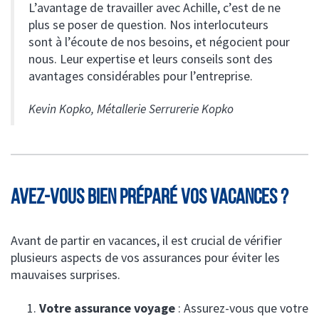
L’avantage de travailler avec Achille, c’est de ne
plus se poser de question. Nos interlocuteurs
sont à l’écoute de nos besoins, et négocient pour
nous. Leur expertise et leurs conseils sont des
avantages considérables pour l’entreprise.
LE COURTIER RESPONSABLE
Kevin Kopko, Métallerie Serrurerie Kopko
NOTRE EXPERTISE
AVEZ-VOUS BIEN PRÉPARÉ VOS VACANCES ?
otre éthique, notre méthode
LA COMMUNAUTÉ ACHILLE
otre équipe
Avant de partir en vacances, il est crucial de vérifier
plusieurs aspects de vos assurances pour éviter les
ssurances de personnes
CONTACT
ntretien avec Hugues Souris
mauvaises surprises.
ESPACE CLIENT
étiers du viti-vini
harte RSE d’Achille Courtage
Votre assurance voyage
: Assurez-vous que votre
os engagements sociaux et culturels