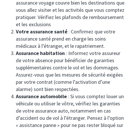
ssurances de biens (IARD)
assurance voyage couvre bien les destinations que
os partenaires ont la parole
vous allez visiter et les activités que vous comptez
étiers de la construction
pratiquer. Vérifiez les plafonds de remboursement
ctualités
et les exclusions
nergies renouvelables
Votre assurance santé
: Confirmez que votre
assurance santé prend en charge les soins
médicaux à l’étranger, et le rapatriement.
Assurance habitation
: Informez votre assureur
de votre absence pour bénéficier de garanties
supplémentaires contre le vol et les dommages.
Assurez-vous que les mesures de sécurité exigées
par votre contrat (comme l’activation d’une
alarme) sont bien respectées.
Assurance automobile
: Si vous comptez louer un
véhicule ou utiliser le vôtre, vérifiez les garanties
de votre assurance auto, notamment en cas
d’accident ou de vol à l’étranger. Pensez à l’option
« assistance panne » pour ne pas rester bloqué sur