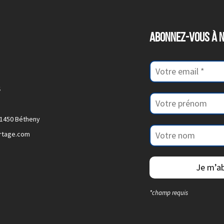
ABONNEZ-VOUS À 
s
51450 Bétheny
urtage.com
*champ requis