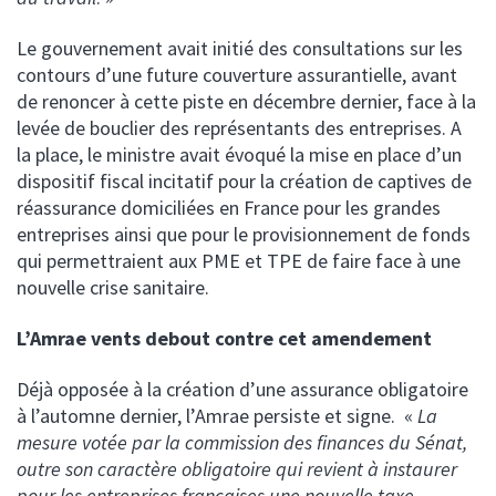
harte RSE d’Achille Courtage
os engagements sociaux et culturels
ssurances de biens (IARD)
Le gouvernement avait initié des consultations sur les
os partenaires ont la parole
contours d’une future couverture assurantielle, avant
étiers de la construction
de renoncer à cette piste en décembre dernier, face à la
ctualités
levée de bouclier des représentants des entreprises. A
nergies renouvelables
la place, le ministre avait évoqué la mise en place d’un
dispositif fiscal incitatif pour la création de captives de
réassurance domiciliées en France pour les grandes
entreprises ainsi que pour le provisionnement de fonds
qui permettraient aux PME et TPE de faire face à une
nouvelle crise sanitaire.
L’Amrae vents debout contre cet amendement
Déjà opposée à la création d’une assurance obligatoire
à l’automne dernier, l’Amrae persiste et signe. «
La
mesure votée par la commission des finances du Sénat,
outre son caractère obligatoire qui revient à instaurer
pour les entreprises françaises une nouvelle taxe,