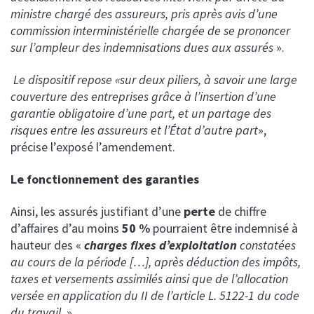
ministre chargé des assureurs, pris après avis d’une
commission interministérielle chargée de se prononcer
sur l’ampleur des indemnisations dues aux assurés
».
Le dispositif repose «sur deux piliers, à savoir une large
couverture des entreprises grâce à l’insertion d’une
garantie obligatoire d’une part, et un partage des
LE COURTIER RESPONSABLE
risques entre les assureurs et l’État d’autre part
»,
précise l’exposé l’amendement.
NOTRE EXPERTISE
Le fonctionnement des garanties
Ainsi, les assurés justifiant d’une
perte
de chiffre
otre éthique, notre méthode
LA COMMUNAUTÉ ACHILLE
d’affaires d’au moins
50 %
pourraient être indemnisé à
hauteur des «
charges fixes
d’exploitation
constatées
otre équipe
au cours de la période […], après déduction des impôts,
ssurances de personnes
CONTACT
taxes et versements assimilés ainsi que de l’allocation
ntretien avec Hugues Souris
versée en application du II de l’article L. 5122-1 du code
ESPACE CLIENT
étiers du viti-vini
du travail
. »