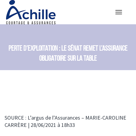
Toggle
navigatio
PERTE D’EXPLOITATION : LE SÉNAT REMET L’ASSURANCE
OBLIGATOIRE SUR LA TABLE
SOURCE : L’argus de l’Assurances – MARIE-CAROLINE
CARRÈRE | 28/06/2021 à 18h33