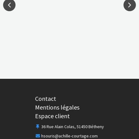
otre équipe
ssurances de personnes
CONTACT
ntretien avec Hugues Souris
ESPACE CLIENT
étiers du viti-vini
harte RSE d’Achille Courtage
os engagements sociaux et culturels
ssurances de biens (IARD)
os partenaires ont la parole
étiers de la construction
ctualités
nergies renouvelables
Contact
Mentions légales
Espace client
36 Rue Alain Colas, 51450 Bétheny
hsouris@achille-courtage.com