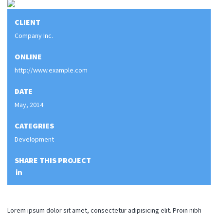
CLIENT
Company Inc.
ONLINE
http://www.example.com
DATE
May, 2014
CATEGRIES
Development
SHARE THIS PROJECT
Lorem ipsum dolor sit amet, consectetur adipisicing elit. Proin nibh