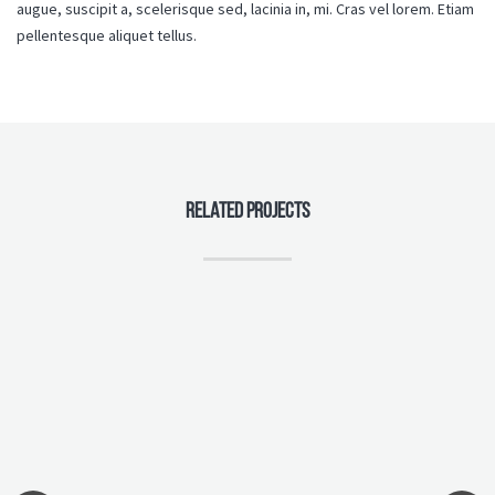
augue, suscipit a, scelerisque sed, lacinia in, mi. Cras vel lorem. Etiam
pellentesque aliquet tellus.
RELATED PROJECTS
LE COURTIER RESPONSABLE
NOTRE EXPERTISE
otre éthique, notre méthode
LA COMMUNAUTÉ ACHILLE